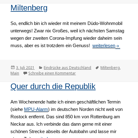
Miltenberg
So, endlich bin ich wieder mit meinem Düdo-Wohnmobil
unterwegs! Zwar nix Großes, weil ich nächsten Samstag
wegen der zweiten Corona-Impfung wieder daheim sein
muss, aber es ist trotzdem ein Genuss!
Miltenberg
weiterlesen
Veröffentlicht
3. Juli 2021
Kategorien
Eindrücke aus Deutschland
Tags
Miltenberg
,
Main
am
Schreibe einen Kommentar
zu Miltenberg
Quer durch die Republik
Am Wochenende hatte ich einen geschäftlichen Termin
(siehe
MPU-Alarm
) im deutschen Norden nicht weit von
Rostock entfernt. Das sind 850 km von Rottenburg am
Neckar aus. Ich verbinde das dann gerne mit einer
schönen Strecke abseits der Autobahn und lasse mir