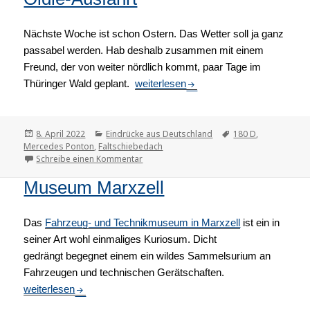
Nächste Woche ist schon Ostern. Das Wetter soll ja ganz
passabel werden. Hab deshalb zusammen mit einem
Freund, der von weiter nördlich kommt, paar Tage im
Thüringer Wald geplant.
Oldie-Ausfahrt
weiterlesen
Veröffentlicht
8. April 2022
Kategorien
Eindrücke aus Deutschland
Tags
180 D
,
Mercedes Ponton
am
,
Faltschiebedach
Schreibe einen Kommentar
zu Oldie-Ausfahrt
Museum Marxzell
Das
Fahrzeug- und Technikmuseum in Marxzell
ist ein in
seiner Art wohl einmaliges Kuriosum. Dicht
gedrängt begegnet einem ein wildes Sammelsurium an
Fahrzeugen und technischen Gerätschaften.
Museum Marxzell
weiterlesen