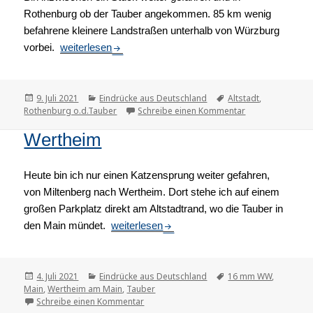
Rothenburg ob der Tauber angekommen. 85 km wenig
befahrene kleinere Landstraßen unterhalb von Würzburg
vorbei.
Rothenburg ob der Tauber
weiterlesen
Veröffentlicht
9. Juli 2021
Kategorien
Eindrücke aus Deutschland
Tags
Altstadt
,
Rothenburg o.d.Tauber
am
Schreibe einen Kommentar
zu Rothenburg o
Wertheim
Heute bin ich nur einen Katzensprung weiter gefahren,
von Miltenberg nach Wertheim. Dort stehe ich auf einem
großen Parkplatz direkt am Altstadtrand, wo die Tauber in
den Main mündet.
Wertheim
weiterlesen
Veröffentlicht
4. Juli 2021
Kategorien
Eindrücke aus Deutschland
Tags
16 mm WW
,
Main
am
,
Wertheim am Main
,
Tauber
Schreibe einen Kommentar
zu Wertheim