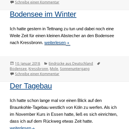
Schreibe einen Kommentar
zu Bad Mergentheim
Bodensee im Winter
Ich hatte gestern in Tettnang zu tun und dabei noch eine
Weile Zeit für einen kleinen Abstecher an den Bodensee
nach Kressbronn.
Bodensee im Winter
weiterlesen
Veröffentlicht
10. Januar 2018
Kategorien
Eindrücke aus Deutschland
Tags
Bodensee
am
,
Kressbronn
,
Mole
,
Sonnenuntergang
Schreibe einen Kommentar
zu Bodensee im Winter
Der Tagebau
Ich hatte schon lange mal vor einen Blick auf den
Braunkohle-Tagebau westlich von Köln zu werfen. Als ich
im November Kurs in Essen hatte, ließ es sich einrichten,
dass ich auf dem Rückweg etwas Zeit hatte.
Der Tagebau
weiterlesen