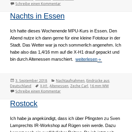
Schreibe einen Kommentar
zu Beim „Alten Wirt von Obermenzing“
Nachts in Essen
Ich hatte dieses Wochenende MPU-Kurs in Essen. Den
Abend nutze ich dann gerne für eine kleine Fototour in der
Stadt. Das Wetter war ja noch sommerlich angenehm. Ich
habe also das 1,4/16 mm auf die X-H1 drauf gepackt und
bin durch Altenessen marschiert.
Nachts in Essen
weiterlesen
Veröffentlicht
3. September 2018
Kategorien
Nachtaufnahmen
,
Eindrücke aus
Deutschland
am
Tags
X-H1
,
Altenessen
,
Zeche Carl
,
16 mm WW
Schreibe einen Kommentar
zu Nachts in Essen
Rostock
Ich habe ja angekündigt, dass ich über Pfingsten zu Sven
Lamprechts IR-Workshop auf Rügen sein werde. Dazu