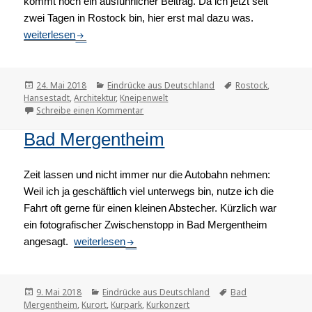
kommt noch ein ausführlicher Beitrag. Da ich jetzt seit
zwei Tagen in Rostock bin, hier erst mal dazu was.
Rostock
weiterlesen
Veröffentlicht
24. Mai 2018
Kategorien
Eindrücke aus Deutschland
Tags
Rostock
,
Hansestadt
am
,
Architektur
,
Kneipenwelt
Schreibe einen Kommentar
zu Rostock
Bad Mergentheim
Zeit lassen und nicht immer nur die Autobahn nehmen:
Weil ich ja geschäftlich viel unterwegs bin, nutze ich die
Fahrt oft gerne für einen kleinen Abstecher. Kürzlich war
ein fotografischer Zwischenstopp in Bad Mergentheim
angesagt.
Bad Mergentheim
weiterlesen
Veröffentlicht
9. Mai 2018
Kategorien
Eindrücke aus Deutschland
Tags
Bad
Mergentheim
am
,
Kurort
,
Kurpark
,
Kurkonzert