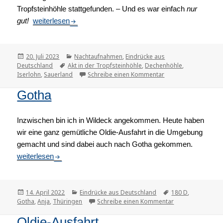
Tropfsteinhöhle stattgefunden. – Und es war einfach
nur
gut!
Fotografie in einer Tropfsteinhöhle
weiterlesen
Veröffentlicht
20. Juli 2023
Kategorien
Nachtaufnahmen
,
Eindrücke aus
Deutschland
am
Tags
Akt in der Tropfsteinhöhle
,
Dechenhöhle
,
Iserlohn
,
Sauerland
Schreibe einen Kommentar
zu Fotografie in ein
Gotha
Inzwischen bin ich in Wildeck angekommen. Heute haben
wir eine ganz gemütliche Oldie-Ausfahrt in die Umgebung
gemacht und sind dabei auch nach Gotha gekommen.
Gotha
weiterlesen
Veröffentlicht
14. April 2022
Kategorien
Eindrücke aus Deutschland
Tags
180 D
,
Gotha
am
,
Anja
,
Thüringen
Schreibe einen Kommentar
zu Gotha
Oldie-Ausfahrt