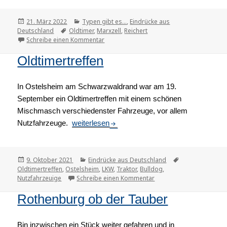
Veröffentlicht
21. März 2022
Kategorien
Typen gibt es...
,
Eindrücke aus
Deutschland
am
Tags
Oldtimer
,
Marxzell
,
Reichert
Schreibe einen Kommentar
zu Museum Marxzell
Oldtimertreffen
In Ostelsheim am Schwarzwaldrand war am 19.
September ein Oldtimertreffen mit einem schönen
Mischmasch verschiedenster Fahrzeuge, vor allem
Nutzfahrzeuge.
Oldtimertreffen
weiterlesen
Veröffentlicht
9. Oktober 2021
Kategorien
Eindrücke aus Deutschland
Tags
Oldtimertreffen
am
,
Ostelsheim
,
LKW
,
Traktor
,
Bulldog
,
Nutzfahrzeuige
Schreibe einen Kommentar
zu Oldtimertreffen
Rothenburg ob der Tauber
Bin inzwischen ein Stück weiter gefahren und in