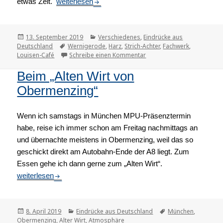
etwas Zeit.
Quer durch die Republik
weiterlesen
Veröffentlicht
13. September 2019
Kategorien
Verschiedenes
,
Eindrücke aus
Deutschland
am
Tags
Wernigerode
,
Harz
,
Strich-Achter
,
Fachwerk
,
Louisen-Café
Schreibe einen Kommentar
zu Quer durch die Republik
Beim „Alten Wirt von
Obermenzing“
Wenn ich samstags in München MPU-Präsenztermin
habe, reise ich immer schon am Freitag nachmittags an
und übernachte meistens in Obermenzing, weil das so
geschickt direkt am Autobahn-Ende der A8 liegt. Zum
Essen gehe ich dann gerne zum „Alten Wirt“.
Beim „Alten Wirt von Obermenzing“
weiterlesen
Veröffentlicht
8. April 2019
Kategorien
Eindrücke aus Deutschland
Tags
München
,
Obermenzing
am
,
Alter Wirt
,
Atmosphäre