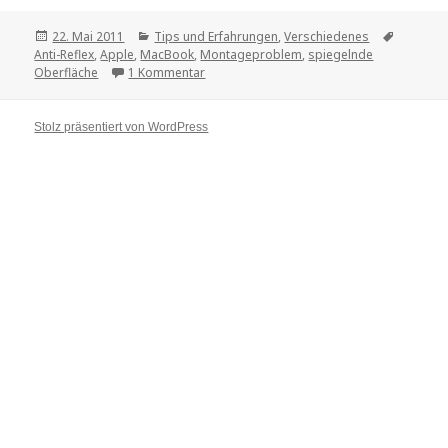
Veröffentlicht
22. Mai 2011
Kategorien
Tips und Erfahrungen
,
Verschiedenes
Tags
Anti-Reflex
am
,
Apple
,
MacBook
,
Montageproblem
,
spiegelnde
Oberfläche
1 Kommentar
zu Spiegelei
Stolz präsentiert von WordPress