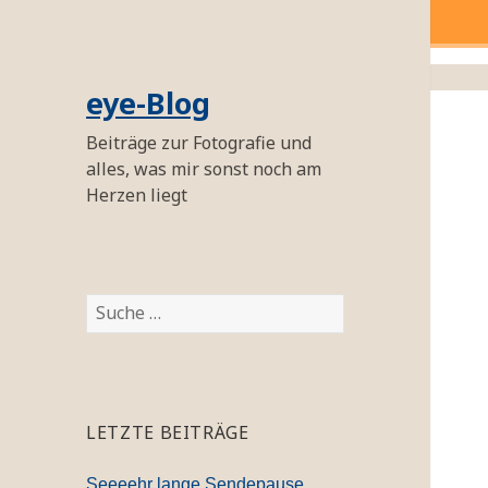
eye-Blog
Beiträge zur Fotografie und
alles, was mir sonst noch am
Herzen liegt
S
u
c
h
e
LETZTE BEITRÄGE
n
a
Seeeehr lange Sendepause…