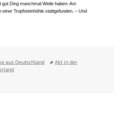
alt gut Ding manchmal Weile haben: Am
 einer Tropfsteinhöhle stattgefunden. – Und
nhöhle
ke aus Deutschland
Tags
Akt in der
erland
n einer Tropfsteinhöhle