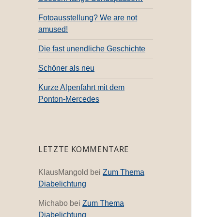
c
h
Fotoausstellung? We are not
:
amused!
Die fast unendliche Geschichte
Schöner als neu
Kurze Alpenfahrt mit dem
Ponton-Mercedes
LETZTE KOMMENTARE
KlausMangold
bei
Zum Thema
Diabelichtung
Michabo
bei
Zum Thema
Diabelichtung