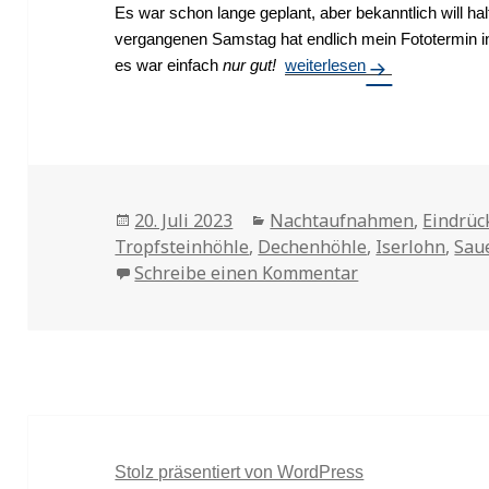
Es war schon lange geplant, aber bekanntlich will h
vergangenen Samstag hat endlich mein Fototermin in
es war einfach
nur gut!
Fotografie in einer Tropfstei
weiterlesen
Veröffentlicht
20. Juli 2023
Kategorien
Nachtaufnahmen
,
Eindrüc
Tropfsteinhöhle
am
,
Dechenhöhle
,
Iserlohn
,
Sau
Schreibe einen Kommentar
zu Fotografie i
Stolz präsentiert von WordPress