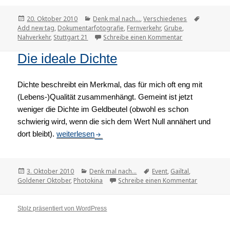
Veröffentlicht
20. Oktober 2010
Kategorien
Denk mal nach...
,
Verschiedenes
Tags
Add new tag
am
,
Dokumentarfotografie
,
Fernverkehr
,
Grube
,
Nahverkehr
,
Stuttgart 21
Schreibe einen Kommentar
zu Stuttgart 21 
Die ideale Dichte
Dichte beschreibt ein Merkmal, das für mich oft eng mit
(Lebens-)Qualität zusammenhängt. Gemeint ist jetzt
weniger die Dichte im Geldbeutel (obwohl es schon
schwierig wird, wenn die sich dem Wert Null annähert und
dort bleibt).
Die ideale Dichte
weiterlesen
Veröffentlicht
3. Oktober 2010
Kategorien
Denk mal nach...
Tags
Event
,
Gailtal
,
Goldener Oktober
am
,
Photokina
Schreibe einen Kommentar
zu Die idea
Stolz präsentiert von WordPress