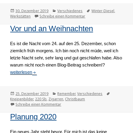
Veröffentlicht
30. Dezember 2019
Kategorien
Verschiedenes
Tags
Winter-Diesel
,
Werkstätten
am
Schreibe einen Kommentar
zu Werbung wirkt leider ma
Vor und an Weihnachten
Es ist die Nacht vom 24. auf den 25. Dezember, schon
ziemlich früh morgens. Ich bin noch nicht müde, weil ich
letzte Nacht sehr, sehr lang und gut geschlafen habe. Also
warum nicht noch einen Blog-Beitrag schreiben!?
Vor und an Weihnachten
weiterlesen
Veröffentlicht
25. Dezember 2019
Kategorien
Remember
,
Verschiedenes
Tags
Kneipenbilder
am
,
220 Sb
,
Zigarren
,
Christbaum
Schreibe einen Kommentar
zu Vor und an Weihnachten
Planung 2020
Ein neues Jahr steht bevor. Für mich ist das keine