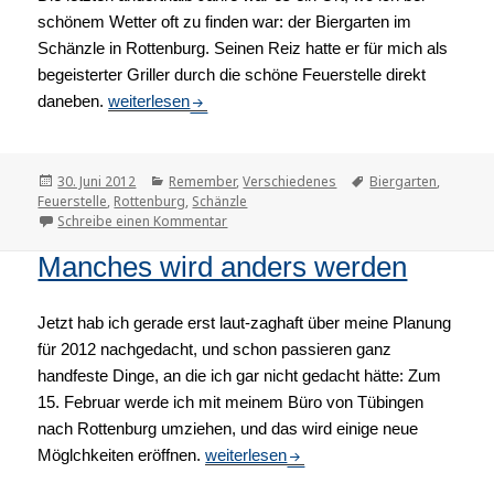
schönem Wetter oft zu finden war: der Biergarten im
Schänzle in Rottenburg. Seinen Reiz hatte er für mich als
begeisterter Griller durch die schöne Feuerstelle direkt
daneben.
Das war’s dann
weiterlesen
Veröffentlicht
30. Juni 2012
Kategorien
Remember
,
Verschiedenes
Tags
Biergarten
,
Feuerstelle
am
,
Rottenburg
,
Schänzle
Schreibe einen Kommentar
zu Das war’s dann
Manches wird anders werden
Jetzt hab ich gerade erst laut-zaghaft über meine Planung
für 2012 nachgedacht, und schon passieren ganz
handfeste Dinge, an die ich gar nicht gedacht hätte: Zum
15. Februar werde ich mit meinem Büro von Tübingen
nach Rottenburg umziehen, und das wird einige neue
Möglchkeiten eröffnen.
Manches wird anders werden
weiterlesen