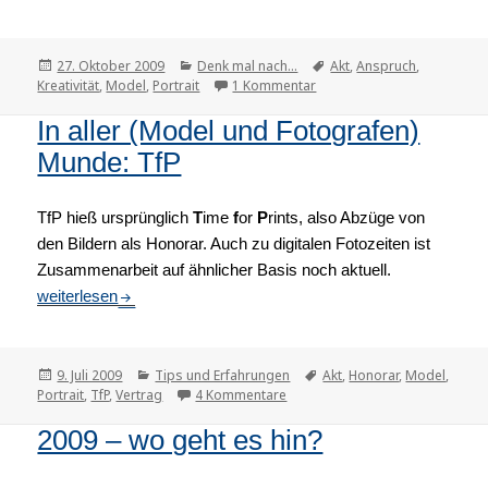
Veröffentlicht
27. Oktober 2009
Kategorien
Denk mal nach...
Tags
Akt
,
Anspruch
,
Kreativität
am
,
Model
,
Portrait
1 Kommentar
zu Die Seherin unter der Gl
In aller (Model und Fotografen)
Munde: TfP
TfP hieß ursprünglich
T
ime
f
or
P
rints, also Abzüge von
den Bildern als Honorar. Auch zu digitalen Fotozeiten ist
Zusammenarbeit auf ähnlicher Basis noch aktuell.
In aller (Model und Fotografen) Munde: TfP
weiterlesen
Veröffentlicht
9. Juli 2009
Kategorien
Tips und Erfahrungen
Tags
Akt
,
Honorar
,
Model
,
Portrait
am
,
TfP
,
Vertrag
4 Kommentare
zu In aller (Model und Fotograf
2009 – wo geht es hin?