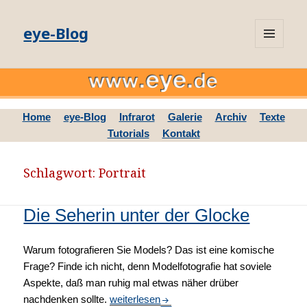
eye-Blog
MENÜ
UND
WIDGETS
Home
eye-Blog
Infrarot
Galerie
Archiv
Texte
Tutorials
Kontakt
Schlagwort: Portrait
Die Seherin unter der Glocke
Warum fotografieren Sie Models? Das ist eine komische
Frage? Finde ich nicht, denn Modelfotografie hat soviele
Aspekte, daß man ruhig mal etwas näher drüber
nachdenken sollte.
Die Seherin unter der Glocke
weiterlesen