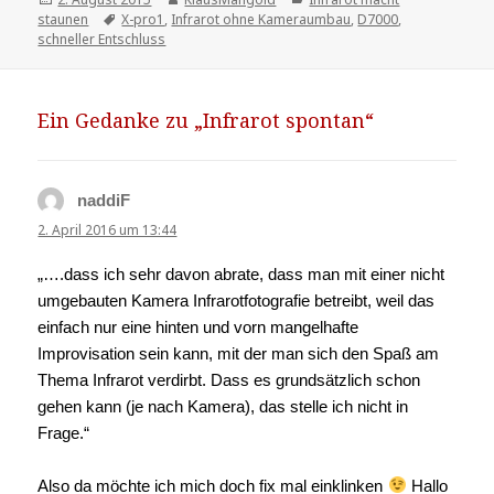
staunen
am
Tags
X-pro1
,
Infrarot ohne Kameraumbau
,
D7000
,
schneller Entschluss
Ein Gedanke zu „Infrarot spontan“
naddiF
sagt:
2. April 2016 um 13:44
„….dass ich sehr davon abrate, dass man mit einer nicht
umgebauten Kamera Infrarotfotografie betreibt, weil das
einfach nur eine hinten und vorn mangelhafte
Improvisation sein kann, mit der man sich den Spaß am
Thema Infrarot verdirbt. Dass es grundsätzlich schon
gehen kann (je nach Kamera), das stelle ich nicht in
Frage.“
Also da möchte ich mich doch fix mal einklinken
Hallo