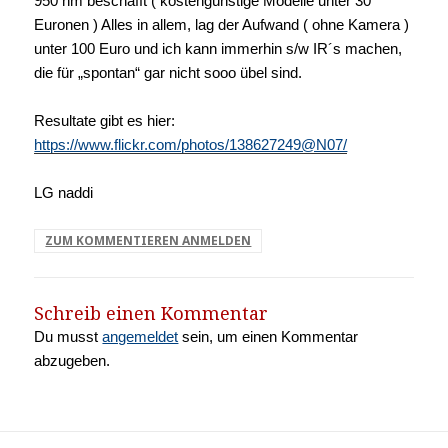
950 nm beschafft ( kostengünstige Modelle unter 30
Euronen ) Alles in allem, lag der Aufwand ( ohne Kamera )
unter 100 Euro und ich kann immerhin s/w IR´s machen,
die für „spontan“ gar nicht sooo übel sind.
Resultate gibt es hier:
https://www.flickr.com/photos/138627249@N07/
LG naddi
ZUM KOMMENTIEREN ANMELDEN
Schreib einen Kommentar
Du musst
angemeldet
sein, um einen Kommentar
abzugeben.
Beitragsnavigation