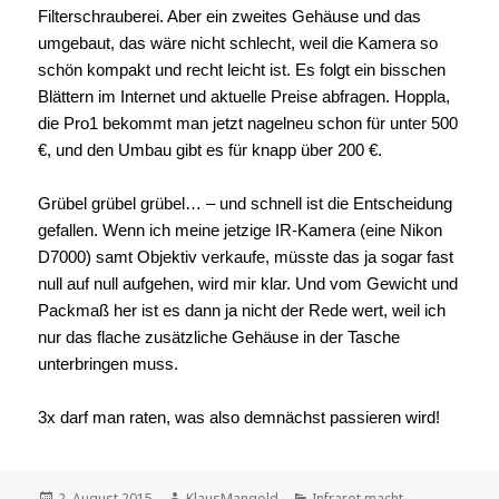
Filterschrauberei. Aber ein zweites Gehäuse und das
umgebaut, das wäre nicht schlecht, weil die Kamera so
schön kompakt und recht leicht ist. Es folgt ein bisschen
Blättern im Internet und aktuelle Preise abfragen. Hoppla,
die Pro1 bekommt man jetzt nagelneu schon für unter 500
€, und den Umbau gibt es für knapp über 200 €.
Grübel grübel grübel… – und schnell ist die Entscheidung
gefallen. Wenn ich meine jetzige IR-Kamera (eine Nikon
D7000) samt Objektiv verkaufe, müsste das ja sogar fast
null auf null aufgehen, wird mir klar. Und vom Gewicht und
Packmaß her ist es dann ja nicht der Rede wert, weil ich
nur das flache zusätzliche Gehäuse in der Tasche
unterbringen muss.
3x darf man raten, was also demnächst passieren wird!
Veröffentlicht
2. August 2015
Autor
KlausMangold
Kategorien
Infrarot macht