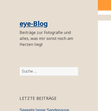
eye-Blog
Beiträge zur Fotografie und
alles, was mir sonst noch am
Herzen liegt
S
u
c
h
e
LETZTE BEITRÄGE
n
a
Seeeehr lange Sendepause…