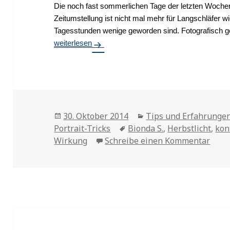
Die noch fast sommerlichen Tage der letzten Wochen 
Zeitumstellung ist nicht mal mehr für Langschläfer w
Tagesstunden wenige geworden sind. Fotografisch g
Herbstlicht nutzen
weiterlesen
Veröffentlicht
30. Oktober 2014
Kategorien
Tips und Erfahrunge
Portrait-Tricks
am
Tags
Bionda S.
,
Herbstlicht
,
kon
Wirkung
Schreibe einen Kommentar
zu H