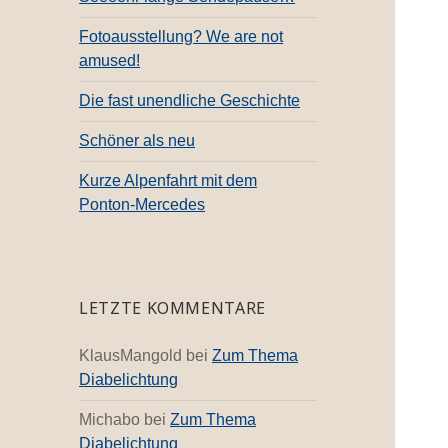
c
h
Fotoausstellung? We are not
:
amused!
Die fast unendliche Geschichte
Schöner als neu
Kurze Alpenfahrt mit dem
Ponton-Mercedes
LETZTE KOMMENTARE
KlausMangold
bei
Zum Thema
Diabelichtung
Michabo
bei
Zum Thema
Diabelichtung