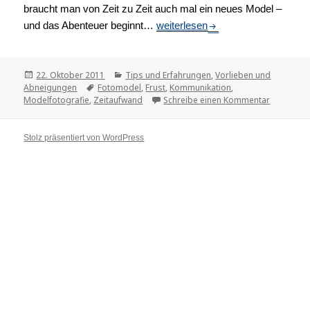
braucht man von Zeit zu Zeit auch mal ein neues Model –
und das Abenteuer beginnt…
Passende Models finden
weiterlesen
Veröffentlicht
22. Oktober 2011
Kategorien
Tips und Erfahrungen
,
Vorlieben und
Abneigungen
am
Tags
Fotomodel
,
Frust
,
Kommunikation
,
Modelfotografie
,
Zeitaufwand
Schreibe einen Kommentar
zu Passen
Stolz präsentiert von WordPress