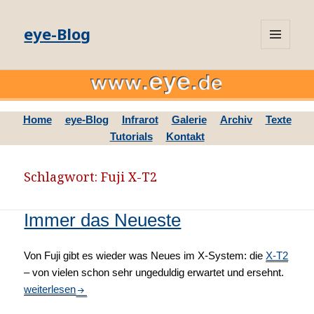
eye-Blog
MENÜ
UND
WIDGETS
Home
eye-Blog
Infrarot
Galerie
Archiv
Texte
Tutorials
Kontakt
Schlagwort: Fuji X-T2
Immer das Neueste
Von Fuji gibt es wieder was Neues im X-System: die
X-T2
– von vielen schon sehr ungeduldig erwartet und ersehnt.
Immer das Neueste
weiterlesen