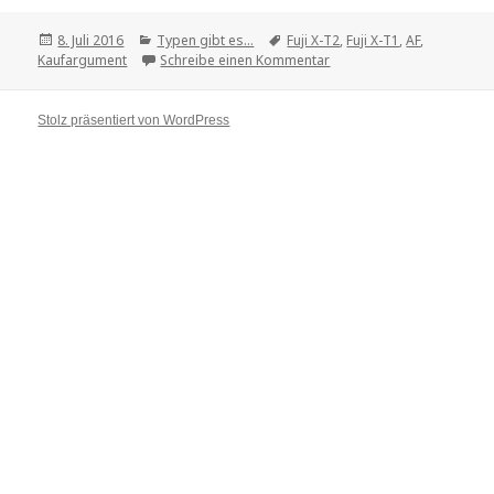
Veröffentlicht
8. Juli 2016
Kategorien
Typen gibt es...
Tags
Fuji X-T2
,
Fuji X-T1
,
AF
,
Kaufargument
am
Schreibe einen Kommentar
zu Immer das Neueste
Stolz präsentiert von WordPress