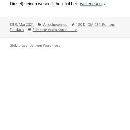
Diesel) seinen wesentlichen Teil bei.
Mein 180 D Ponton
weiterlesen
Veröffentlicht
9. Mai 2021
Kategorien
Verschiedenes
Tags
180 D
,
OM 636
,
Ponton
,
Faltdach
am
Schreibe einen Kommentar
zu Mein 180 D Ponton
Stolz präsentiert von WordPress