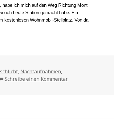
t, habe ich mich auf den Weg Richtung Mont
 wo ich heute Station gemacht habe. Ein
em kostenlosen Wohnmobil-Stellplatz. Von da
gs
schlicht
,
Nachtaufnahmen
,
Schreibe einen Kommentar
zu Sault