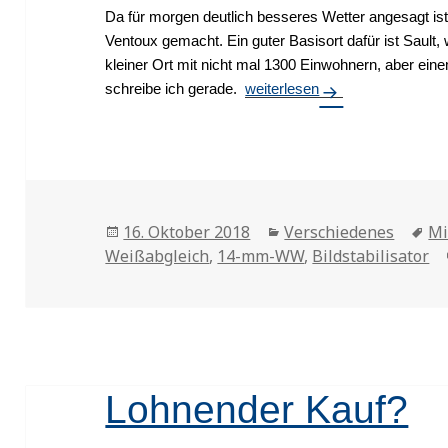
Da für morgen deutlich besseres Wetter angesagt is
Ventoux gemacht. Ein guter Basisort dafür ist Sault,
kleiner Ort mit nicht mal 1300 Einwohnern, aber ein
schreibe ich gerade.
Sault
weiterlesen
Veröffentlicht
16. Oktober 2018
Kategorien
Verschiedenes
Ta
Mi
Weißabgleich
am
,
14-mm-WW
,
Bildstabilisator
Lohnender Kauf?