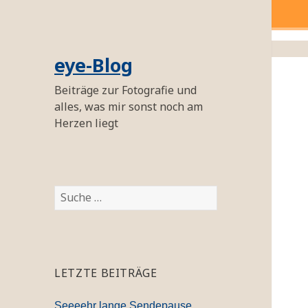
eye-Blog
Beiträge zur Fotografie und
alles, was mir sonst noch am
Herzen liegt
S
u
c
h
e
LETZTE BEITRÄGE
n
a
Seeeehr lange Sendepause…