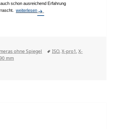
ich auch schon ausreichend Erfahrung
rrascht.
X-H1 und 2,0/90 mm
weiterlesen
meras ohne Spiegel
Tags
ISO
,
X-pro1
,
X-
/90 mm
0/90 mm