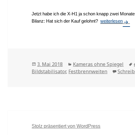
Jetzt habe ich die X-H1 ja schon knapp zwei Monate –
Bilanz: Hat sich der Kauf gelohnt?
Lohnender Kauf?
weiterlesen
Veröffentlicht
3. Mai 2018
Kategorien
Kameras ohne Spiegel
Bildstabilisator
am
,
Festbrennweiten
Schrei
Stolz präsentiert von WordPress