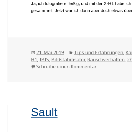
Ja, ich fotografiere fleißig, und mit der X-H1 habe 
gesammelt. Jetzt war ich dann aber doch etwas übe
Veröffentlicht
21. Mai 2019
Kategorien
Tips und Erfahrungen
,
Ka
H1
am
,
IBIS
,
Bildstabilisator
,
Rauschverhalten
,
2
Schreibe einen Kommentar
zu X-H1 und 2,
Sault