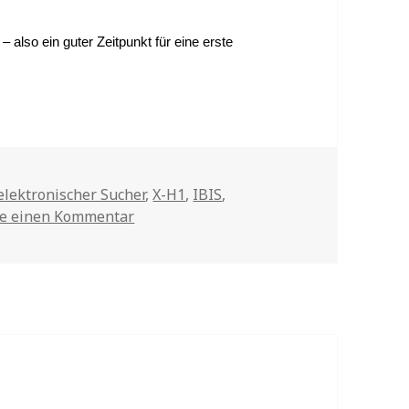
 also ein guter Zeitpunkt für eine erste
Tags
elektronischer Sucher
,
X-H1
,
IBIS
,
be einen Kommentar
zu Lohnender Kauf?