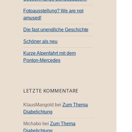
c
h
Fotoausstellung? We are not
:
amused!
Die fast unendliche Geschichte
Schöner als neu
Kurze Alpenfahrt mit dem
Ponton-Mercedes
LETZTE KOMMENTARE
KlausMangold
bei
Zum Thema
Diabelichtung
Michabo
bei
Zum Thema
Diabelichtung